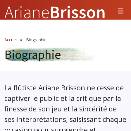
Aller
au
contenu
principal
Accueil
Biographie
Fil
Biographie
d'Ariane
La flûtiste Ariane Brisson ne cesse de
captiver le public et la critique par la
finesse de son jeu et la sincérité de
ses interprétations, saisissant chaque
occasion pour surprendre et