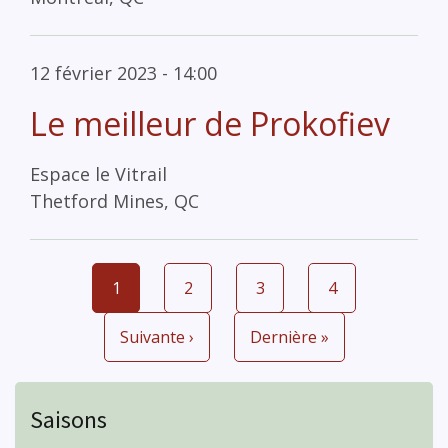
12 février 2023 - 14:00
Le meilleur de Prokofiev
Espace le Vitrail
Thetford Mines, QC
Page
1
Page
2
Page
3
Page
4
Pagination
courante
Page
Suivante ›
Dernière
Dernière »
suivante
page
Saisons