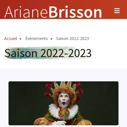
Aller
au
contenu
principal
Accueil
Événements
Saison 2022-2023
Fil
Saison 2022-2023
d'Ariane