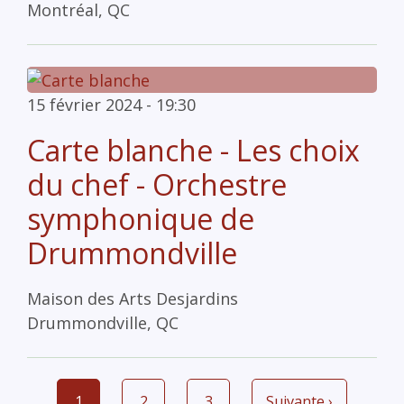
Montréal, QC
15 février 2024 - 19:30
Carte blanche - Les choix
du chef - Orchestre
symphonique de
Drummondville
Maison des Arts Desjardins
Drummondville, QC
Page
1
Page
2
Page
3
Page
Suivante ›