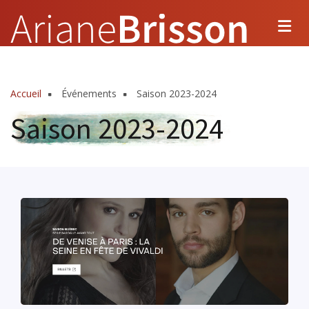
Aller
au
contenu
principal
Accueil
Événements
Saison 2023-2024
Fil
Saison 2023-2024
d'Ariane