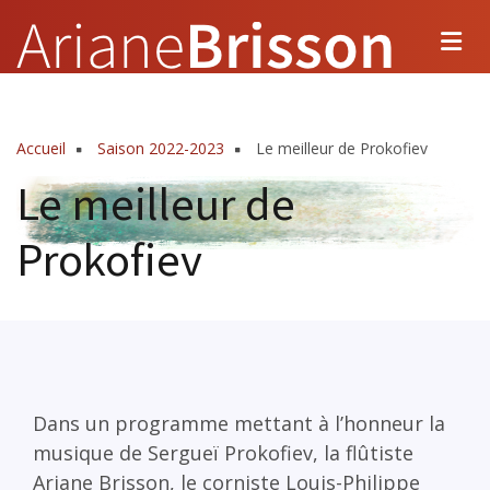
Aller
au
contenu
principal
Accueil
Saison 2022-2023
Le meilleur de Prokofiev
Fil
Le meilleur de
d'Ariane
Prokofiev
Dans un programme mettant à l’honneur la
musique de Sergueï Prokofiev, la flûtiste
Ariane Brisson, le corniste Louis-Philippe