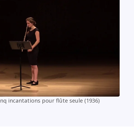
inq incantations pour flûte seule (1936)