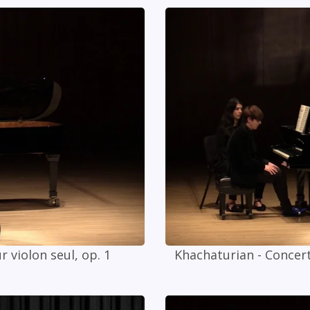
r violon seul, op. 1
Khachaturian - Concert