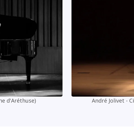
ne d'Aréthuse)
André Jolivet - C