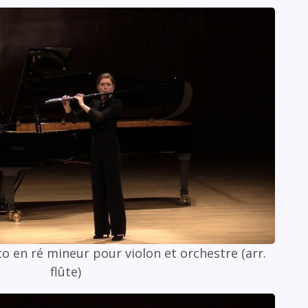
o en ré mineur pour violon et orchestre (arr.
flûte)